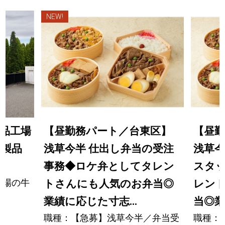
NEW!
品工場
【昼勤務パート／台東区】
【昼
肉製品
浅草今半 仕出し弁当の受注
浅草今
事務◆ロケ弁としてタレン
スタ
工場の牛
トさんにも人気のお弁当◎
レン
理
業績に応じた寸志...
当◎業
職種：【急募】浅草今半／弁当受
職種：