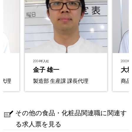
2004年入社
2003
金子 雄一
大坂
長代理
製造部 生産課 課長代理
商品
その他の食品・化粧品関連職に関連す
る求人票を見る