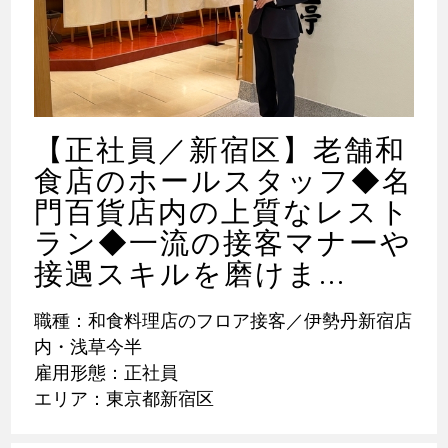
【正社員／新宿区】老舗和
食店のホールスタッフ◆名
門百貨店内の上質なレスト
ラン◆一流の接客マナーや
接遇スキルを磨けま...
職種：和食料理店のフロア接客／伊勢丹新宿店
内・浅草今半
雇用形態：正社員
エリア：東京都新宿区