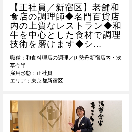
【正社員／新宿区】老舗和
食店の調理師◆名門百貨店
内の上質なレストラン◆和
牛を中心とした食材で調理
技術を磨けます◆シ...
職種：和食料理店の調理／伊勢丹新宿店内・浅
草今半
雇用形態：正社員
エリア：東京都新宿区