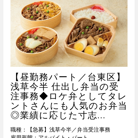
【昼勤務パート／台東区】
浅草今半 仕出し弁当の受
注事務◆ロケ弁としてタレ
ントさんにも人気のお弁当
◎業績に応じた寸志...
職種：【急募】浅草今半／弁当受注事務
雇用形態：アルバイト・パート