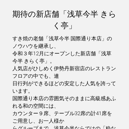
期待の新店舗「浅草今半 きら
く亭」
すき焼の老舗「浅草今半 国際通り本店」の
ノウハウを継承し、
令和３年12月にオープンした新店舗「浅草
今半 きらく亭」。
人気店がひしめく伊勢丹新宿店のレストラン
フロアの中でも、連
日行列ができるほどの安定した人気を誇って
います。
国際通り本店の雰囲気そのままに高級感あふ
れる和の空間には、
カウンター９席、テーブル32席の計41席を
ご用意し、お一人様か
らグループまで、浅草今半ならではの「粋な