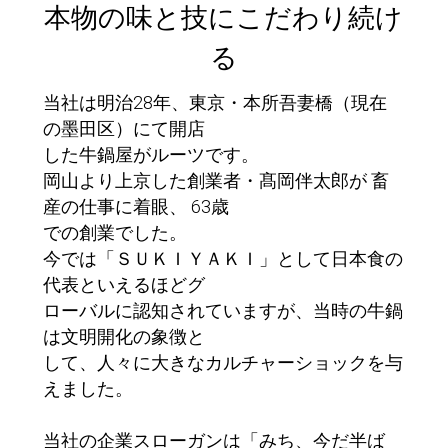
本物の味と技にこだわり続け
る
当社は明治28年、東京・本所吾妻橋（現在
の墨田区）にて開店
した牛鍋屋がルーツです。
岡山より上京した創業者・髙岡伴太郎が 畜
産の仕事に着眼、 63歳
での創業でした。
今では「ＳＵＫＩＹＡＫＩ」として日本食の
代表といえるほどグ
ローバルに認知されていますが、当時の牛鍋
は文明開化の象徴と
して、人々に大きなカルチャーショックを与
えました。
当社の企業スローガンは「みち、今だ半ば