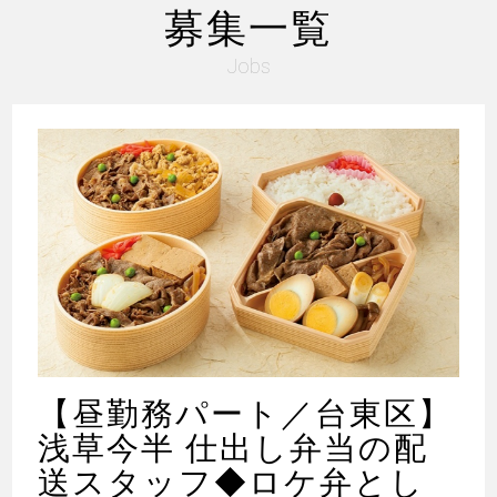
募集一覧
Jobs
【昼勤務パート／台東区】
浅草今半 仕出し弁当の配
送スタッフ◆ロケ弁とし