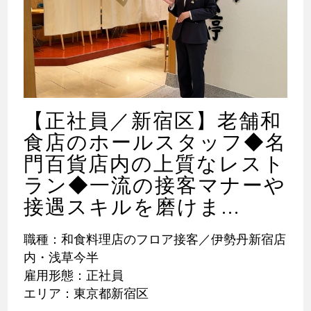
【正社員／新宿区】老舗和
食店のホールスタッフ◆名
門百貨店内の上質なレスト
ラン◆一流の接客マナーや
接遇スキルを磨けま...
職種：和食料理店のフロア接客／伊勢丹新宿店
内・浅草今半
雇用形態：正社員
エリア：東京都新宿区