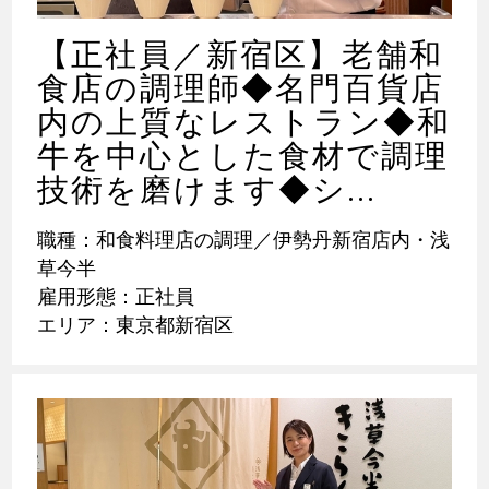
【正社員／新宿区】老舗和
食店の調理師◆名門百貨店
内の上質なレストラン◆和
牛を中心とした食材で調理
技術を磨けます◆シ...
職種：和食料理店の調理／伊勢丹新宿店内・浅
草今半
雇用形態：正社員
エリア：東京都新宿区