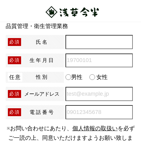
品質管理・衛生管理業務
氏名
必須
生年月日
必須
男性
女性
任意
性別
メールアドレス
必須
電話番号
必須
※お問い合わせにあたり、
個人情報の取扱い
を必ず
ご一読の上、同意いただけますようお願い致しま